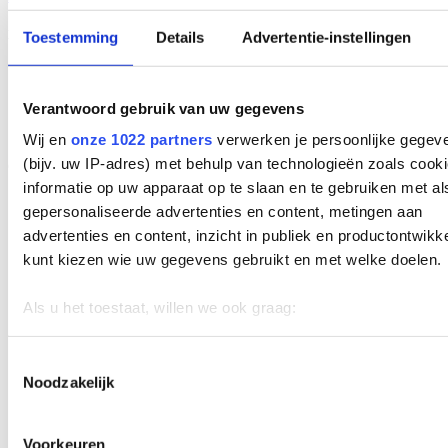
Lopital services
Toestemming
Details
Advertentie-instellingen
Nieuws
Producten
Verantwoord gebruik van uw gegevens
Oplossingen
Diensten
Wij en
onze 1022 partners
verwerken je persoonlijke gegev
(bijv. uw IP-adres) met behulp van technologieën zoals cook
Op de hoogte blijven van al onze ontwikkelingen?
informatie op uw apparaat op te slaan en te gebruiken met al
gepersonaliseerde advertenties en content, metingen aan
advertenties en content, inzicht in publiek en productontwikk
kunt kiezen wie uw gegevens gebruikt en met welke doelen.
Als u het toestaat, willen we ook graag:
Informatie verzamelen over uw geografische locatie, d
een paar meter nauwkeurig kan zijn
Toestemmingsselectie
Noodzakelijk
Uw apparaat identificeren door het actief te scannen 
specifieke eigenschappen (fingerprinting)
Lees meer over hoe uw persoonlijke gegevens worden verwe
Voorkeuren