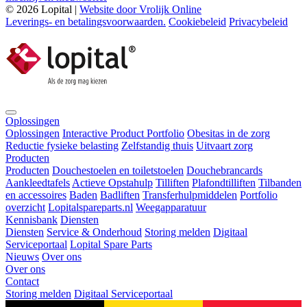
© 2026 Lopital |
Website door Vrolijk Online
Leverings- en betalingsvoorwaarden.
Cookiebeleid
Privacybeleid
Oplossingen
Oplossingen
Interactive Product Portfolio
Obesitas in de zorg
Reductie fysieke belasting
Zelfstandig thuis
Uitvaart zorg
Producten
Producten
Douchestoelen en toiletstoelen
Douchebrancards
Aankleedtafels
Actieve Opstahulp
Tilliften
Plafondtilliften
Tilbanden
en accessoires
Baden
Badliften
Transferhulpmiddelen
Portfolio
overzicht
Lopitalspareparts.nl
Weegapparatuur
Kennisbank
Diensten
Diensten
Service & Onderhoud
Storing melden
Digitaal
Serviceportaal
Lopital Spare Parts
Nieuws
Over ons
Over ons
Contact
Storing melden
Digitaal Serviceportaal