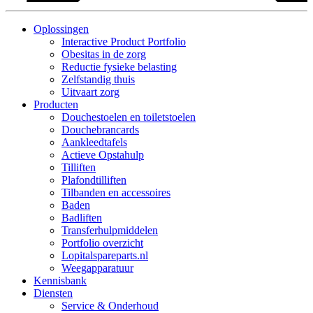
Oplossingen
Interactive Product Portfolio
Obesitas in de zorg
Reductie fysieke belasting
Zelfstandig thuis
Uitvaart zorg
Producten
Douchestoelen en toiletstoelen
Douchebrancards
Aankleedtafels
Actieve Opstahulp
Tilliften
Plafondtilliften
Tilbanden en accessoires
Baden
Badliften
Transferhulpmiddelen
Portfolio overzicht
Lopitalspareparts.nl
Weegapparatuur
Kennisbank
Diensten
Service & Onderhoud