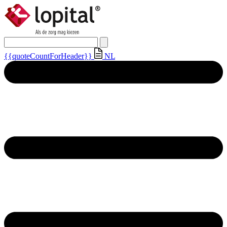
{{quoteCountForHeader}}
NL