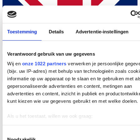
Toestemming
Details
Advertentie-instellingen
Verantwoord gebruik van uw gegevens
Wij en
onze 1022 partners
verwerken je persoonlijke gegev
(bijv. uw IP-adres) met behulp van technologieën zoals cook
informatie op uw apparaat op te slaan en te gebruiken met al
gepersonaliseerde advertenties en content, metingen aan
advertenties en content, inzicht in publiek en productontwikk
kunt kiezen wie uw gegevens gebruikt en met welke doelen.
EN
Als u het toestaat, willen we ook graag:
Informatie verzamelen over uw geografische locatie, d
een paar meter nauwkeurig kan zijn
Toestemmingsselectie
Noodzakelijk
Uw apparaat identificeren door het actief te scannen 