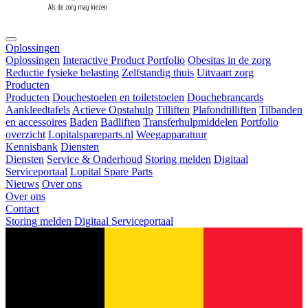
Oplossingen
Oplossingen
Interactive Product Portfolio
Obesitas in de zorg
Reductie fysieke belasting
Zelfstandig thuis
Uitvaart zorg
Producten
Producten
Douchestoelen en toiletstoelen
Douchebrancards
Aankleedtafels
Actieve Opstahulp
Tilliften
Plafondtilliften
Tilbanden
en accessoires
Baden
Badliften
Transferhulpmiddelen
Portfolio
overzicht
Lopitalspareparts.nl
Weegapparatuur
Kennisbank
Diensten
Diensten
Service & Onderhoud
Storing melden
Digitaal
Serviceportaal
Lopital Spare Parts
Nieuws
Over ons
Over ons
Contact
Storing melden
Digitaal Serviceportaal