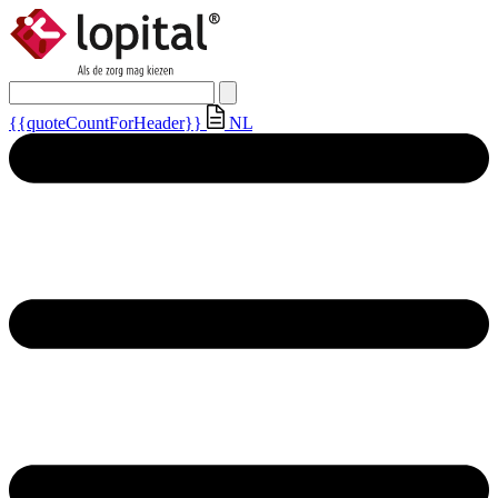
{{quoteCountForHeader}}
NL