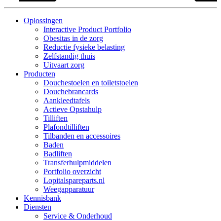
Oplossingen
Interactive Product Portfolio
Obesitas in de zorg
Reductie fysieke belasting
Zelfstandig thuis
Uitvaart zorg
Producten
Douchestoelen en toiletstoelen
Douchebrancards
Aankleedtafels
Actieve Opstahulp
Tilliften
Plafondtilliften
Tilbanden en accessoires
Baden
Badliften
Transferhulpmiddelen
Portfolio overzicht
Lopitalspareparts.nl
Weegapparatuur
Kennisbank
Diensten
Service & Onderhoud