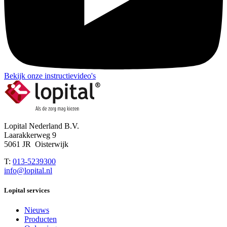
Bekijk onze instructievideo's
Lopital Nederland B.V.
Laarakkerweg 9
5061 JR Oisterwijk
T:
013-5239300
info@lopital.nl
Lopital services
Nieuws
Producten