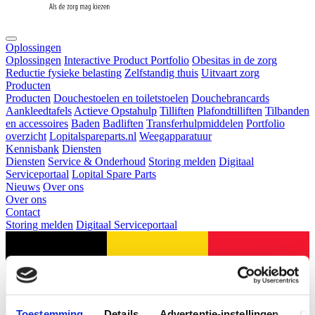
Oplossingen
Oplossingen
Interactive Product Portfolio
Obesitas in de zorg
Reductie fysieke belasting
Zelfstandig thuis
Uitvaart zorg
Producten
Producten
Douchestoelen en toiletstoelen
Douchebrancards
Aankleedtafels
Actieve Opstahulp
Tilliften
Plafondtilliften
Tilbanden
en accessoires
Baden
Badliften
Transferhulpmiddelen
Portfolio
overzicht
Lopitalspareparts.nl
Weegapparatuur
Kennisbank
Diensten
Diensten
Service & Onderhoud
Storing melden
Digitaal
Serviceportaal
Lopital Spare Parts
Nieuws
Over ons
Over ons
Contact
Storing melden
Digitaal Serviceportaal
Toestemming
Details
Advertentie-instellingen
Ov