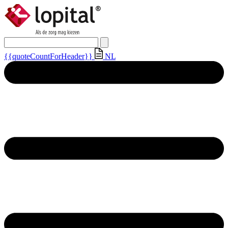
{{quoteCountForHeader}}
NL