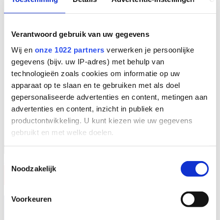
Verantwoord gebruik van uw gegevens
Wij en
onze 1022 partners
verwerken je persoonlijke
gegevens (bijv. uw IP-adres) met behulp van
technologieën zoals cookies om informatie op uw
apparaat op te slaan en te gebruiken met als doel
gepersonaliseerde advertenties en content, metingen aan
advertenties en content, inzicht in publiek en
productontwikkeling. U kunt kiezen wie uw gegevens
gebruikt en met welke doelen.
Als u het toestaat, willen we ook graag:
Toestemmingsselectie
FR
Noodzakelijk
Informatie verzamelen over uw geografische
locatie, die tot een paar meter nauwkeurig kan zijn
Uw apparaat identificeren door het actief te
Voorkeuren
scannen op specifieke eigenschappen (fingerprinting)
Lees meer over hoe uw persoonlijke gegevens worden