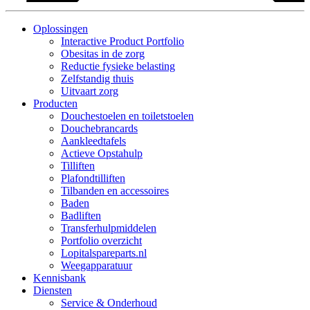
Oplossingen
Interactive Product Portfolio
Obesitas in de zorg
Reductie fysieke belasting
Zelfstandig thuis
Uitvaart zorg
Producten
Douchestoelen en toiletstoelen
Douchebrancards
Aankleedtafels
Actieve Opstahulp
Tilliften
Plafondtilliften
Tilbanden en accessoires
Baden
Badliften
Transferhulpmiddelen
Portfolio overzicht
Lopitalspareparts.nl
Weegapparatuur
Kennisbank
Diensten
Service & Onderhoud