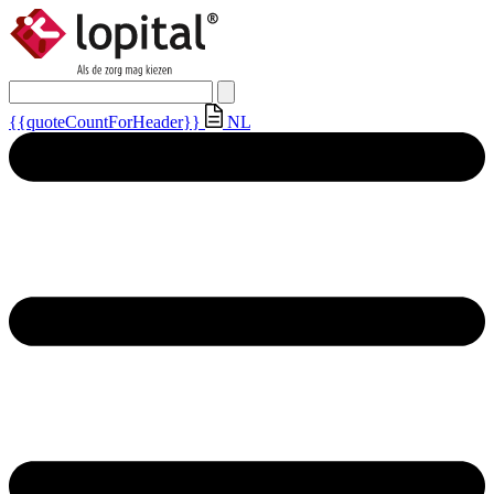
{{quoteCountForHeader}}
NL