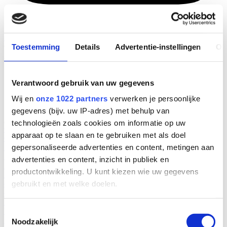
Inschrijven nieuwsbrief
© 2026 Lopital |
Website door Vrolijk Online
Toestemming
Details
Advertentie-instellingen
Ov
Leverings- en betalingsvoorwaarden.
Cookiebeleid
Privacybeleid
Verantwoord gebruik van uw gegevens
Wij en
onze 1022 partners
verwerken je persoonlijke
gegevens (bijv. uw IP-adres) met behulp van
technologieën zoals cookies om informatie op uw
Oplossingen
apparaat op te slaan en te gebruiken met als doel
Oplossingen
Interactive Product Portfolio
Obesitas in de zorg
gepersonaliseerde advertenties en content, metingen aan
Reductie fysieke belasting
Zelfstandig thuis
Uitvaart zorg
Producten
advertenties en content, inzicht in publiek en
Producten
Douchestoelen en toiletstoelen
Douchebrancards
productontwikkeling. U kunt kiezen wie uw gegevens
Aankleedtafels
Actieve Opstahulp
Tilliften
Plafondtilliften
Tilbanden
gebruikt en met welke doelen.
en accessoires
Baden
Badliften
Transferhulpmiddelen
Portfolio
overzicht
Lopitalspareparts.nl
Weegapparatuur
Kennisbank
Diensten
Als u het toestaat, willen we ook graag:
Diensten
Service & Onderhoud
Storing melden
Digitaal
Toestemmingsselectie
Serviceportaal
Lopital Spare Parts
Noodzakelijk
Informatie verzamelen over uw geografische