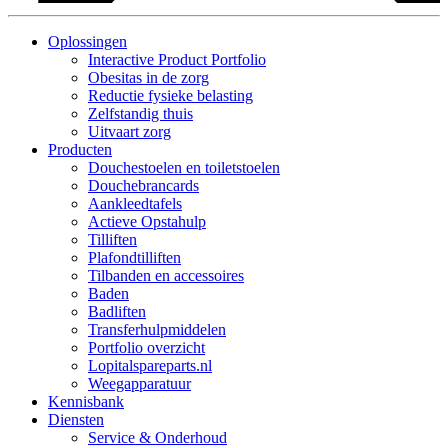
Oplossingen
Interactive Product Portfolio
Obesitas in de zorg
Reductie fysieke belasting
Zelfstandig thuis
Uitvaart zorg
Producten
Douchestoelen en toiletstoelen
Douchebrancards
Aankleedtafels
Actieve Opstahulp
Tilliften
Plafondtilliften
Tilbanden en accessoires
Baden
Badliften
Transferhulpmiddelen
Portfolio overzicht
Lopitalspareparts.nl
Weegapparatuur
Kennisbank
Diensten
Service & Onderhoud