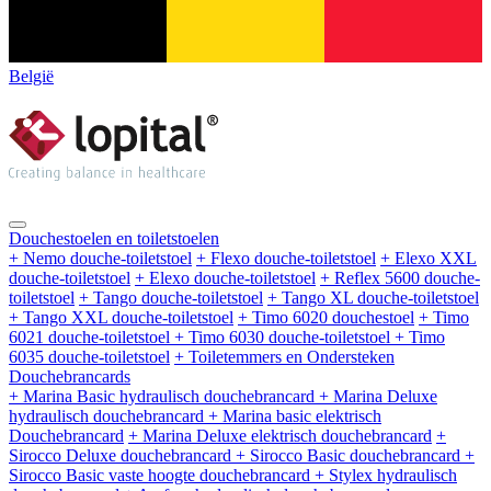
België
Douchestoelen en toiletstoelen
+ Nemo douche-toiletstoel
+ Flexo douche-toiletstoel
+ Elexo XXL
douche-toiletstoel
+ Elexo douche-toiletstoel
+ Reflex 5600 douche-
toiletstoel
+ Tango douche-toiletstoel
+ Tango XL douche-toiletstoel
+ Tango XXL douche-toiletstoel
+ Timo 6020 douchestoel
+ Timo
6021 douche-toiletstoel
+ Timo 6030 douche-toiletstoel
+ Timo
6035 douche-toiletstoel
+ Toiletemmers en Ondersteken
Douchebrancards
+ Marina Basic hydraulisch douchebrancard
+ Marina Deluxe
hydraulisch douchebrancard
+ Marina basic elektrisch
Douchebrancard
+ Marina Deluxe elektrisch douchebrancard
+
Sirocco Deluxe douchebrancard
+ Sirocco Basic douchebrancard
+
Sirocco Basic vaste hoogte douchebrancard
+ Stylex hydraulisch