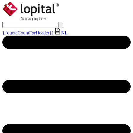
{{quoteCountForHeader}}
NL