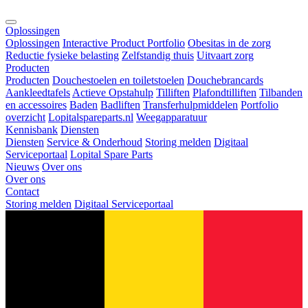
Oplossingen
Oplossingen
Interactive Product Portfolio
Obesitas in de zorg
Reductie fysieke belasting
Zelfstandig thuis
Uitvaart zorg
Producten
Producten
Douchestoelen en toiletstoelen
Douchebrancards
Aankleedtafels
Actieve Opstahulp
Tilliften
Plafondtilliften
Tilbanden
en accessoires
Baden
Badliften
Transferhulpmiddelen
Portfolio
overzicht
Lopitalspareparts.nl
Weegapparatuur
Kennisbank
Diensten
Diensten
Service & Onderhoud
Storing melden
Digitaal
Serviceportaal
Lopital Spare Parts
Nieuws
Over ons
Over ons
Contact
Storing melden
Digitaal Serviceportaal