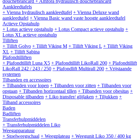
douchebrancard
+ Amfora hydraulisch douchebrancard
Aankleedtafels
+ Vienna hydraulisch aankleedtafel
+ Vienna Deluxe wand
aankleedtafel
+ Vienna Basic wand vaste hoogte aankleedtafel
Actieve Opstahulp
+ Lotus actieve opstahulp
+ Lotus Compact actieve opstahulp
+
Lotus XL actieve opstahulp
Tilliften
+ Tillift Golvo
+ Tillift Viking M
+ Tillift Viking L
+ Tillift Viking
XL
+ Tillift Sabina
Plafondtilliften
+ Plafondtillift Luna X5
+ Plafondtillift LikoRall 200
+ Plafondtillift
LikoRall 242 / 243 / 250
+ Plafondlift Multirall 200
+ Vrijstaande
systemen
Tilbanden en accessoires
+ Tilbanden voor lopen
+ Tilbanden voor zitten
+ Tilbanden voor
opstaan
+ Tilbanden horizontaal tillen
+ Tilbanden voor obesitas
+
Disposable tilbanden
+ Liko transfer/ glijlaken
+ Tiljukken
+
Tilband accessoires
Baden
Badliften
Transferhulpmiddelen
+ Transferhulpmiddelen Liko
Weegapparatuur
+ Stoelweegschaal
+ Weegplateau
+ Weegunit Liko 350 / 400 kg