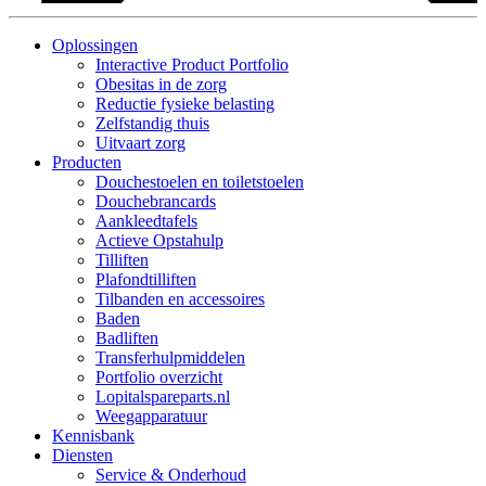
Oplossingen
Interactive Product Portfolio
Obesitas in de zorg
Reductie fysieke belasting
Zelfstandig thuis
Uitvaart zorg
Producten
Douchestoelen en toiletstoelen
Douchebrancards
Aankleedtafels
Actieve Opstahulp
Tilliften
Plafondtilliften
Tilbanden en accessoires
Baden
Badliften
Transferhulpmiddelen
Portfolio overzicht
Lopitalspareparts.nl
Weegapparatuur
Kennisbank
Diensten
Service & Onderhoud