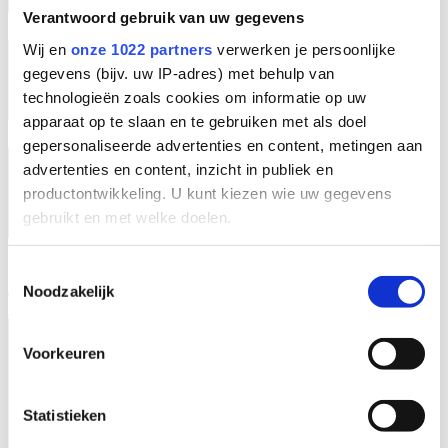
Verantwoord gebruik van uw gegevens
Wij en
onze 1022 partners
verwerken je persoonlijke
gegevens (bijv. uw IP-adres) met behulp van
technologieën zoals cookies om informatie op uw
apparaat op te slaan en te gebruiken met als doel
gepersonaliseerde advertenties en content, metingen aan
advertenties en content, inzicht in publiek en
productontwikkeling. U kunt kiezen wie uw gegevens
gebruikt en met welke doelen.
Als u het toestaat, willen we ook graag:
Toestemmingsselectie
Noodzakelijk
Informatie verzamelen over uw geografische
EN
locatie, die tot een paar meter nauwkeurig kan zijn
Uw apparaat identificeren door het actief te
Voorkeuren
scannen op specifieke eigenschappen (fingerprinting)
Lees meer over hoe uw persoonlijke gegevens worden
Statistieken
verwerkt en stel uw voorkeuren in het
detailgedeelte
in.
U kunt uw toestemming op elk moment wijzigen of