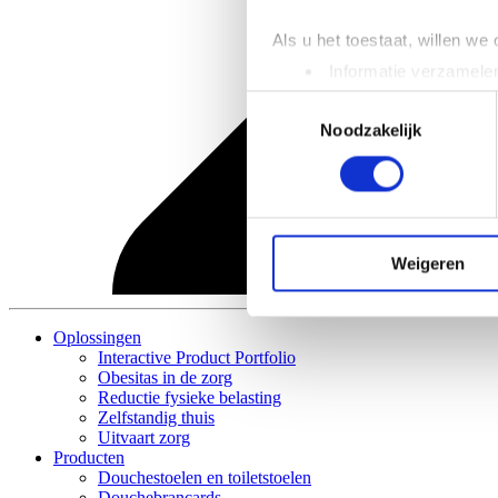
Als u het toestaat, willen we
Informatie verzamelen
Uw apparaat identific
Toestemmingsselectie
Lees meer over hoe uw perso
Noodzakelijk
toestemming op elk moment wi
We gebruiken cookies om cont
websiteverkeer te analyseren
media, adverteren en analys
Weigeren
verstrekt of die ze hebben v
Oplossingen
Interactive Product Portfolio
Obesitas in de zorg
Reductie fysieke belasting
Zelfstandig thuis
Uitvaart zorg
Producten
Douchestoelen en toiletstoelen
Douchebrancards