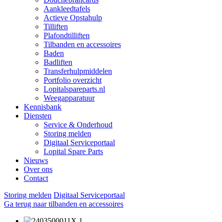
Aankleedtafels
Actieve Opstahulp
Tilliften
Plafondtilliften
Tilbanden en accessoires
Baden
Badliften
Transferhulpmiddelen
Portfolio overzicht
Lopitalspareparts.nl
Weegapparatuur
Kennisbank
Diensten
Service & Onderhoud
Storing melden
Digitaal Serviceportaal
Lopital Spare Parts
Nieuws
Over ons
Contact
Storing melden
Digitaal Serviceportaal
Ga terug naar tilbanden en accessoires