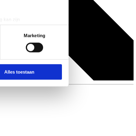
g kan zijn
erprinting)
t
detailgedeelte
in. U kunt uw
Marketing
 media te bieden en om ons
ze partners voor social
nformatie die u aan ze heeft
Alles toestaan