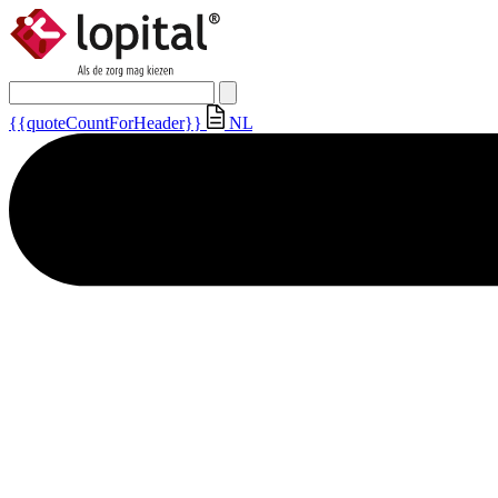
{{quoteCountForHeader}}
NL