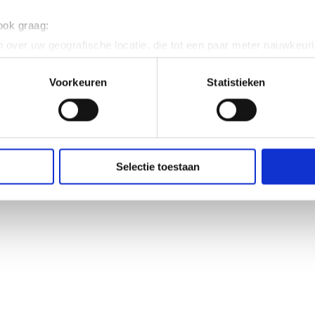
 ook graag:
 over uw geografische locatie, die tot een paar meter nauwkeuri
eren door het actief te scannen op specifieke eigenschappen (fing
onlijke gegevens worden verwerkt en stel uw voorkeuren in he
Voorkeuren
Statistieken
jzigen of intrekken in de Cookieverklaring.
ent en advertenties te personaliseren, om functies voor social
. Ook delen we informatie over uw gebruik van onze site met on
e. Deze partners kunnen deze gegevens combineren met andere i
Selectie toestaan
erzameld op basis van uw gebruik van hun services.