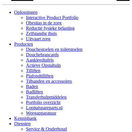
Oplossingen
Interactive Product Portfolio
Obesitas in de zorg
Reductie fysieke belasting
Zelfstandig thuis
Uitvaart zorg
Producten
Douchestoelen en toiletstoelen
Douchebrancards
Aankleedtafels
Actieve Opstahulp
Tilliften
Plafondtilliften
Tilbanden en accessoires
Baden
Badliften
Transferhulpmiddelen
Portfolio overzicht
Lopitalspareparts.nl
Weegapparatuur
Kennisbank
Diensten
Service & Onderhoud