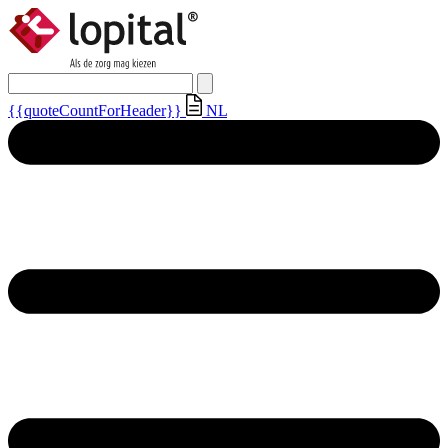
{{quoteCountForHeader}}
NL