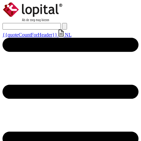
{{quoteCountForHeader}}
NL