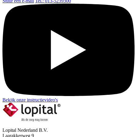
Stuur een e-mail
Tel.: 013-5239300
Bekijk onze instructievideo's
Lopital Nederland B.V.
Laarakkerweg 9