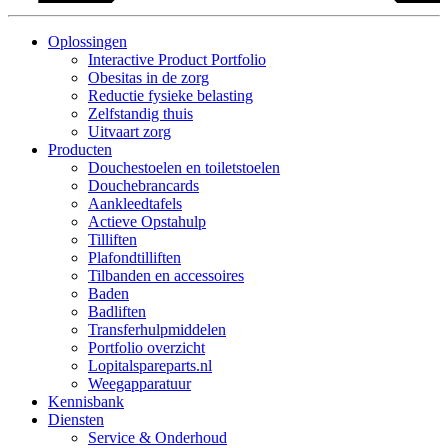
Oplossingen
Interactive Product Portfolio
Obesitas in de zorg
Reductie fysieke belasting
Zelfstandig thuis
Uitvaart zorg
Producten
Douchestoelen en toiletstoelen
Douchebrancards
Aankleedtafels
Actieve Opstahulp
Tilliften
Plafondtilliften
Tilbanden en accessoires
Baden
Badliften
Transferhulpmiddelen
Portfolio overzicht
Lopitalspareparts.nl
Weegapparatuur
Kennisbank
Diensten
Service & Onderhoud