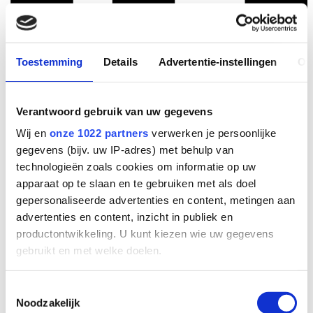
Toestemming
Details
Advertentie-instellingen
Ov
Verantwoord gebruik van uw gegevens
Wij en
onze 1022 partners
verwerken je persoonlijke
gegevens (bijv. uw IP-adres) met behulp van
technologieën zoals cookies om informatie op uw
apparaat op te slaan en te gebruiken met als doel
gepersonaliseerde advertenties en content, metingen aan
advertenties en content, inzicht in publiek en
productontwikkeling. U kunt kiezen wie uw gegevens
gebruikt en met welke doelen.
Als u het toestaat, willen we ook graag:
Toestemmingsselectie
Noodzakelijk
Informatie verzamelen over uw geografische