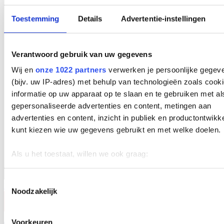
Toestemming
Details
Advertentie-instellingen
Verantwoord gebruik van uw gegevens
Wij en
onze 1022 partners
verwerken je persoonlijke gegev
(bijv. uw IP-adres) met behulp van technologieën zoals cook
informatie op uw apparaat op te slaan en te gebruiken met al
gepersonaliseerde advertenties en content, metingen aan
advertenties en content, inzicht in publiek en productontwikk
kunt kiezen wie uw gegevens gebruikt en met welke doelen.
Als u het toestaat, willen we ook graag:
Informatie verzamelen over uw geografische locatie, d
een paar meter nauwkeurig kan zijn
Toestemmingsselectie
FR
Noodzakelijk
Uw apparaat identificeren door het actief te scannen 
specifieke eigenschappen (fingerprinting)
Lees meer over hoe uw persoonlijke gegevens worden verwe
Voorkeuren