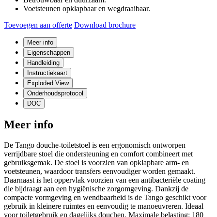
Voetsteunen opklapbaar en wegdraaibaar.
Toevoegen aan offerte
Download brochure
Meer info
Eigenschappen
Handleiding
Instructiekaart
Exploded View
Onderhoudsprotocol
DOC
Meer info
De Tango douche-toiletstoel is een ergonomisch ontworpen
verrijdbare stoel die ondersteuning en comfort combineert met
gebruiksgemak. De stoel is voorzien van opklapbare arm- en
voetsteunen, waardoor transfers eenvoudiger worden gemaakt.
Daarnaast is het oppervlak voorzien van een antibacteriële coating
die bijdraagt aan een hygiënische zorgomgeving. Dankzij de
compacte vormgeving en wendbaarheid is de Tango geschikt voor
gebruik in kleinere ruimtes en eenvoudig te manoeuvreren. Ideaal
voor toiletgebruik en dagelijks douchen. Maximale belasting: 180