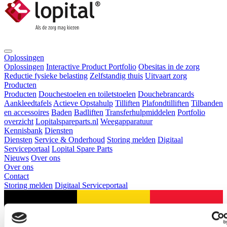
Oplossingen
Oplossingen
Interactive Product Portfolio
Obesitas in de zorg
Reductie fysieke belasting
Zelfstandig thuis
Uitvaart zorg
Producten
Producten
Douchestoelen en toiletstoelen
Douchebrancards
Aankleedtafels
Actieve Opstahulp
Tilliften
Plafondtilliften
Tilbanden
en accessoires
Baden
Badliften
Transferhulpmiddelen
Portfolio
overzicht
Lopitalspareparts.nl
Weegapparatuur
Kennisbank
Diensten
Diensten
Service & Onderhoud
Storing melden
Digitaal
Serviceportaal
Lopital Spare Parts
Nieuws
Over ons
Over ons
Contact
Storing melden
Digitaal Serviceportaal