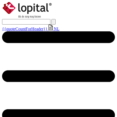
{{quoteCountForHeader}}
NL