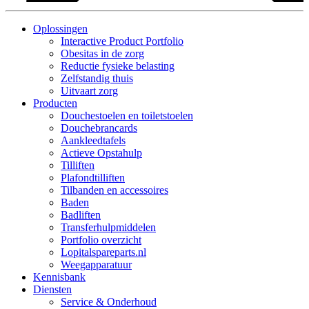
Oplossingen
Interactive Product Portfolio
Obesitas in de zorg
Reductie fysieke belasting
Zelfstandig thuis
Uitvaart zorg
Producten
Douchestoelen en toiletstoelen
Douchebrancards
Aankleedtafels
Actieve Opstahulp
Tilliften
Plafondtilliften
Tilbanden en accessoires
Baden
Badliften
Transferhulpmiddelen
Portfolio overzicht
Lopitalspareparts.nl
Weegapparatuur
Kennisbank
Diensten
Service & Onderhoud