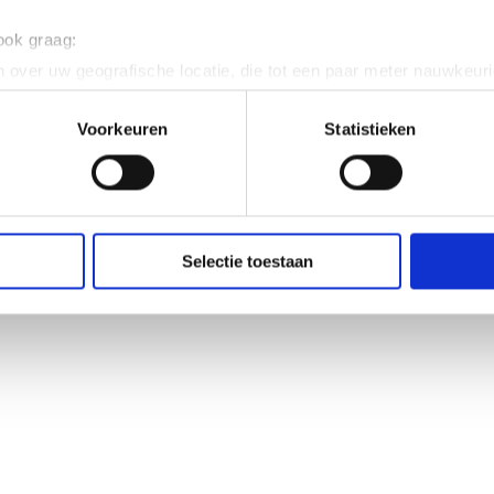
 ook graag:
 over uw geografische locatie, die tot een paar meter nauwkeuri
eren door het actief te scannen op specifieke eigenschappen (fing
onlijke gegevens worden verwerkt en stel uw voorkeuren in he
Voorkeuren
Statistieken
jzigen of intrekken in de Cookieverklaring.
ent en advertenties te personaliseren, om functies voor social
. Ook delen we informatie over uw gebruik van onze site met on
e. Deze partners kunnen deze gegevens combineren met andere i
Selectie toestaan
erzameld op basis van uw gebruik van hun services.