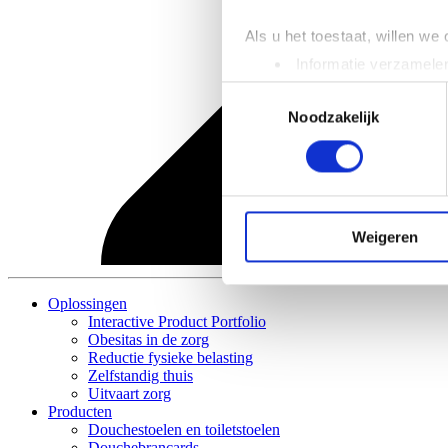
Als u het toestaat, willen we
Informatie verzamelen
Uw apparaat identific
Toestemmingsselectie
Lees meer over hoe uw perso
Noodzakelijk
toestemming op elk moment wi
We gebruiken cookies om cont
websiteverkeer te analyseren
media, adverteren en analys
Weigeren
verstrekt of die ze hebben v
Oplossingen
Interactive Product Portfolio
Obesitas in de zorg
Reductie fysieke belasting
Zelfstandig thuis
Uitvaart zorg
Producten
Douchestoelen en toiletstoelen
Douchebrancards