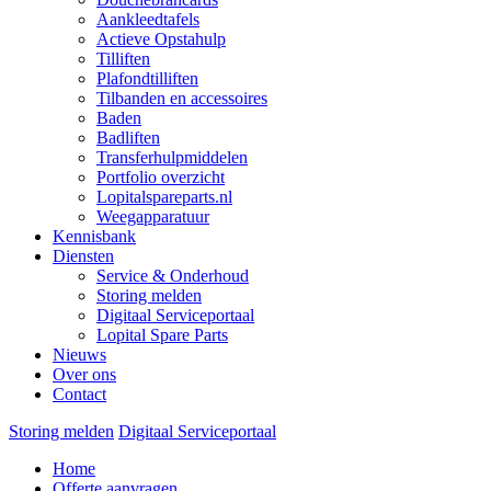
Aankleedtafels
Actieve Opstahulp
Tilliften
Plafondtilliften
Tilbanden en accessoires
Baden
Badliften
Transferhulpmiddelen
Portfolio overzicht
Lopitalspareparts.nl
Weegapparatuur
Kennisbank
Diensten
Service & Onderhoud
Storing melden
Digitaal Serviceportaal
Lopital Spare Parts
Nieuws
Over ons
Contact
Storing melden
Digitaal Serviceportaal
Home
Offerte aanvragen