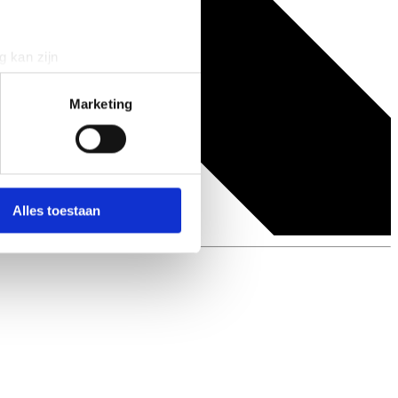
g kan zijn
erprinting)
t
detailgedeelte
in. U kunt uw
Marketing
 media te bieden en om ons
ze partners voor social
nformatie die u aan ze heeft
Alles toestaan