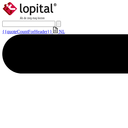
{{quoteCountForHeader}}
NL