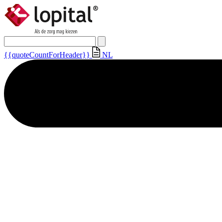
{{quoteCountForHeader}}
NL