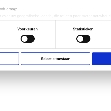
 ook graag:
 over uw geografische locatie, die tot een paar meter nauwkeuri
eren door het actief te scannen op specifieke eigenschappen (fing
onlijke gegevens worden verwerkt en stel uw voorkeuren in he
Voorkeuren
Statistieken
jzigen of intrekken in de Cookieverklaring.
ent en advertenties te personaliseren, om functies voor social
. Ook delen we informatie over uw gebruik van onze site met on
e. Deze partners kunnen deze gegevens combineren met andere i
Selectie toestaan
erzameld op basis van uw gebruik van hun services.