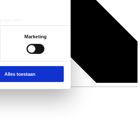
g kan zijn
erprinting)
t
detailgedeelte
in. U kunt uw
Marketing
 media te bieden en om ons
ze partners voor social
nformatie die u aan ze heeft
Alles toestaan