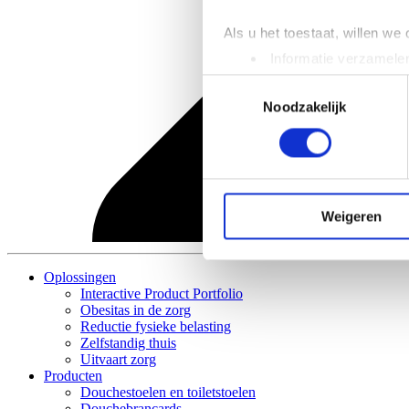
Als u het toestaat, willen we
Informatie verzamelen
Uw apparaat identific
Toestemmingsselectie
Lees meer over hoe uw perso
Noodzakelijk
toestemming op elk moment wi
We gebruiken cookies om cont
websiteverkeer te analyseren
media, adverteren en analys
Weigeren
verstrekt of die ze hebben v
Oplossingen
Interactive Product Portfolio
Obesitas in de zorg
Reductie fysieke belasting
Zelfstandig thuis
Uitvaart zorg
Producten
Douchestoelen en toiletstoelen
Douchebrancards