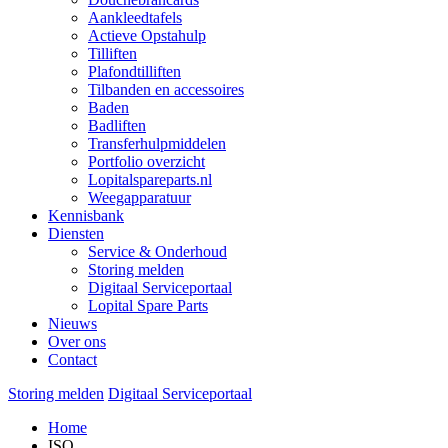
Aankleedtafels
Actieve Opstahulp
Tilliften
Plafondtilliften
Tilbanden en accessoires
Baden
Badliften
Transferhulpmiddelen
Portfolio overzicht
Lopitalspareparts.nl
Weegapparatuur
Kennisbank
Diensten
Service & Onderhoud
Storing melden
Digitaal Serviceportaal
Lopital Spare Parts
Nieuws
Over ons
Contact
Storing melden
Digitaal Serviceportaal
Home
ISO